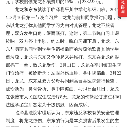
元；学校赔偿龙龙各项费用的15%，计2332.90元。
线
咨
龙龙和东东就读于临泽县平川中学七年级四班。2011
询
年3月10日第一节晚自习后，龙龙与前排同学探讨问题，东
东以龙龙打扰其他同学学习为由对其管理，龙龙不服管
理，双方发生口角，继而厮打。这时，第二节晚自习上课
铃响，双方停止争吵。约21时，晚自习课下后，龙龙、东
东与另两名同学到学生住宿楼后面的垃圾池监督其他学生
倒垃圾，龙龙与东东又争吵起来并厮打。东东在龙龙的眼
部捣了一拳，致龙龙受伤。3月11日，龙龙在平川镇卫生院
门诊治疗，被诊断为：左眼外伤血肿、鼻中隔偏曲。3月22
日，龙龙、东东及双方父母共同到高台县医院进行检查，
被诊断为：鼻骨骨折、鼻中隔偏曲。4月4日至11日，龙龙
在张掖市人民医院住院治疗8天。龙龙的伤势经甘肃仁和司
法医学鉴定所鉴定为十级伤残，因而成诉。
临泽县法院审理后认为，东东违反学校有关安全管理
制度，将龙龙致伤。东东的行为是本次损害后果发生的主