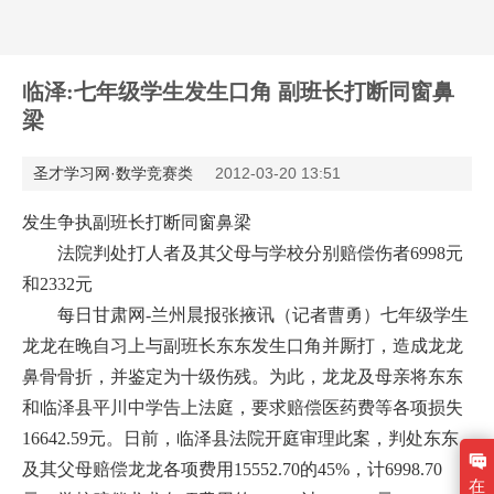
临泽:七年级学生发生口角 副班长打断同窗鼻
梁
圣才学习网·数学竞赛类
2012-03-20 13:51
发生争执副班长打断同窗鼻梁
法院判处打人者及其父母与学校分别赔偿伤者6998元
和2332元
每日甘肃网-兰州晨报张掖讯（记者曹勇）七年级学生
龙龙在晚自习上与副班长东东发生口角并厮打，造成龙龙
鼻骨骨折，并鉴定为十级伤残。为此，龙龙及母亲将东东
和临泽县平川中学告上法庭，要求赔偿医药费等各项损失
16642.59元。日前，临泽县法院开庭审理此案，判处东东
及其父母赔偿龙龙各项费用15552.70的45%，计6998.70
在