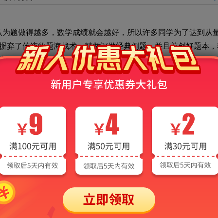
认为题做得越多，数学成绩就会越好，所以许多同学为了达到从
摒弃了传统的题海战术，精做深做经典例题，并且首创好题本，
广到全年级使更多同学受益。
发现他们都很重视错题本，从初一开始老师也让全班同学交错
错题本。因为如果是数学成绩很好的同学，错题本上就基本没什
攒大量的内容，不可能在短时期内都复习完，错题本的作用发挥
试时采取一些不正规的方法解题，比如蒙选择题的答案、套公式
真正掌握的题就这样白白漏掉了非常可惜，何不把它们汇集起来
眼看到就不想做的题，不是不会，而是题目设计巧妙，和许多知
就是自己怎么也不会、难度较大的题。第三类是很多大题最后让
，在平时的解题过程中也许会用得上，尤其是在答填空、选择题