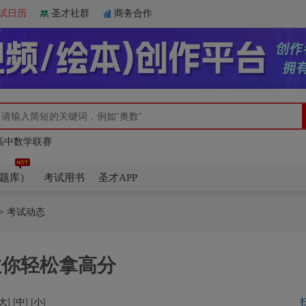
试日历
圣才社群
商务合作
竞赛电子书（题库）
杯数学邀请赛
数学奥林匹克
高中数学联赛
竞赛电子书（题库）
杯数学邀请赛
题库）
考试用书
圣才APP
> 考试动态
教你轻松拿高分
大
] [
中
] [
小
]