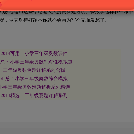
结以外，老师也会为你的好题本锦上添花，比如老师在讲二次函
巧妙地运用这些结论能大大提高答题速度。像数学这样在中考中
况，认真对待好题本你就不会再为写不完而发愁了。”
2013
可用：小学三年级奥数课件
汇总：小学三年级奥数针对性模拟题
三年级奥数例题详解系列合辑
汇总：小学三年级奥数综合模拟
小学三年级奥数难题解析系列精选
2013
精选：三年级赛题详解系列