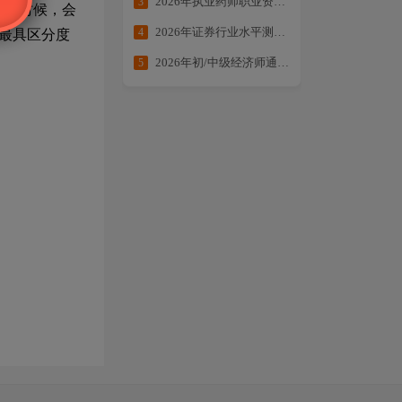
2026年执业药师职业资格考试提分大作战
3
数的时候，会
2026年证券行业水平测试备考合集
4
最具区分度
2026年初/中级经济师通关方案：核心考点全拆解・备考不走弯路
5