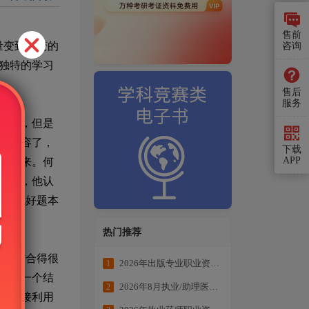
售前
量变到质变的
咨询
独特的学习
售后
服务
题本，但是
么内容了，
下载
APP
不出来。何
等等，他认
?
因此好题本
热门推荐
识点结合得很
2026年出版专业职业资格考试学练结合冲刺备考
1
求证一个结
2026年8月执业/助理医师全科目复习资料
2
时直接利用